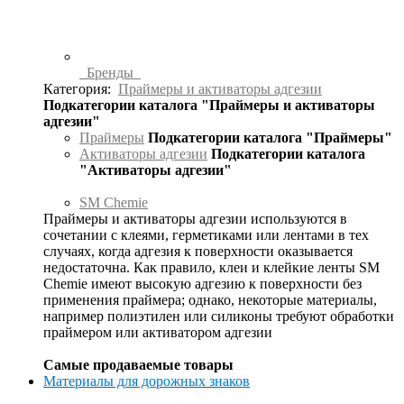
Бренды
Категория:
Праймеры и активаторы адгезии
Подкатегории каталога "Праймеры и активаторы
адгезии"
Праймеры
Подкатегории каталога "Праймеры"
Активаторы адгезии
Подкатегории каталога
"Активаторы адгезии"
SM Chemie
Праймеры и активаторы адгезии используются в
сочетании с клеями, герметиками или лентами в тех
случаях, когда адгезия к поверхности оказывается
недостаточна. Как правило, клеи и клейкие ленты SM
Chemie имеют высокую адгезию к поверхности без
применения праймера; однако, некоторые материалы,
например полиэтилен или силиконы требуют обработки
праймером или активатором адгезии
Самые продаваемые товары
Материалы для дорожных знаков