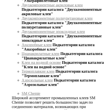
"Ультрафиолетовые клеи"
Двухкомпонентные акриловые клеи
Подкатегории каталога "Двухкомпонентные
акриловые клеи"
Двухкомпонентные полиуретановые клеи
Подкатегории каталога "Двухкомпонентные
полиуретановые клеи"
Двухкомпонентные эпоксидные клеи
Подкатегории каталога "Двухкомпонентные
эпоксидные клеи"
Анаэробные клеи
Подкатегории каталога
"Анаэробные клеи"
Цианакрилатные клеи
Подкатегории каталога
"Цианакрилатные клеи"
Клеи на водной основе
Подкатегории каталога
"Клеи на водной основе"
Термоплавкие клеи
Подкатегории каталога
"Термоплавкие клеи"
Аэрозольные клеи
Подкатегории каталога
"Аэрозольные клеи"
SM Chemie
Широкий ассортимент промышленных клеев SM
Chemie позволяет решить большинство задач по
соединению материалов, возникающих при