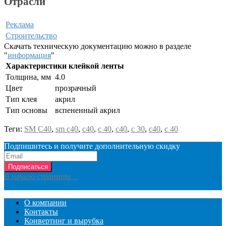
Отрасли
Реклама
Строительство
Скачать техническую документацию можно в разделе
"
информация
"
Характеристики клейкой ленты
Толщина, мм
4.0
Цвет
прозрачный
Тип клея
акрил
Тип основы
вспененный акрил
Теги:
SM C40
,
sm c40
,
c40
,
c 40
,
с40
,
с 30
,
с40
,
с 40
Подпишитесь и получите дополнительную скидку
Подписаться
В начало страницы
О компании
Контакты
Конвертинг и вырубка