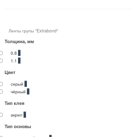
фильтр в категории
Ленты групы "Extrabond"
Толщина, мм
0.8
2
1.1
2
Цвет
серый
2
чёрный
2
Тип клея
акрил
4
Тип основы