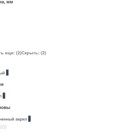
а, мм
ь еще: (2)
Скрыть: (2)
ный
6
ея
ил
6
новы
ненный акрил
6