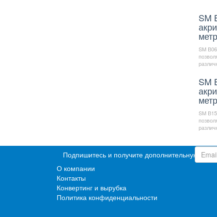
SM B
акри
мет
SM В06 
позвол
различн
SM B
акри
мет
SM В15 
позвол
различн
Подпишитесь и получите дополнительную ски
О компании
Контакты
Конвертинг и вырубка
Политика конфиденциальности