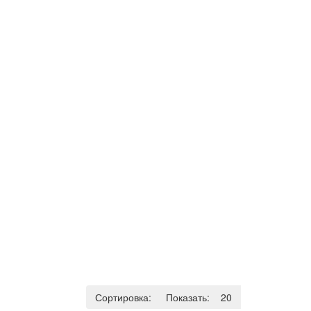
Сортировка:
По умолчанию
Показать:
20