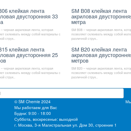
06 клейкая лента
SM B08 клейкая лента
ловая двусторонняя 33
акриловая двустороння
ра
метра
– черная акриловая лента, которая
SM В08 – черная акриловая лента, кото
яет склеивать между собой материалы с
позволяет склеивать между собой мат
ой струк..
различной струк..
15 клейкая лента
SM B20 клейкая лента
ловая двусторонняя 25
акриловая двустороння
ров
метров
– черная акриловая лента, которая
SM В20 – черная акриловая лента, кото
яет склеивать между собой материалы с
позволяет склеивать между собой мат
ой струк..
различной струк..
дку
© SM Chemie 2024
Мы
Мы работаем для Вас
Будни: 9:00 - 18:00
Суббота, воскресенье: выходной
г. Москва, 3-я Магистральная ул. Дом 30, строение 1