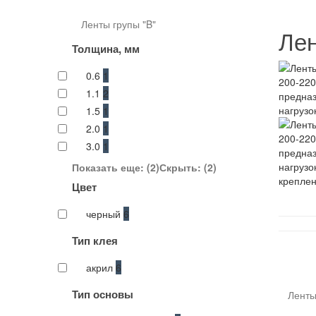
Ленты групы "B"
Лен
Толщина, мм
0.6
1
200-22
1.1
2
предназ
нагрузо
1.5
1
2.0
1
200-22
3.0
1
предназ
нагрузо
Показать еще: (2)
Скрыть: (2)
креплен
Цвет
черный
6
Тип клея
фил
акрил
6
Тип основы
Ленты