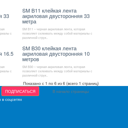
SM B11 клейкая лента
я 33
акриловая двусторонняя 33
метра
рая
SM В11 – черная акриловая лента, которая
ериалы с
позволяет склеивать между собой материалы с
различной струк..
SM B30 клейкая лента
я 16.5
акриловая двусторонняя 10
метров
рая
SM В30 – черная акриловая лента, которая
ериалы с
позволяет склеивать между собой материалы с
различной струк..
Показано с 1 по 6 из 6 (всего 1 страниц)
ПОДПИСАТЬСЯ
В начало страницы
 в соцсетях