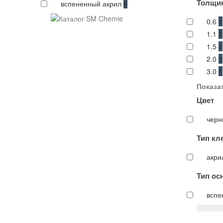
Толщин
вспененный акрил
6
0.6
1
1.1
2
1.5
1
2.0
1
3.0
1
Показат
Цвет
чер
Тип кл
акр
Тип ос
вспе