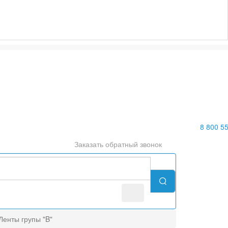
8 800 5
Заказать
обратный
звонок
Ленты групы "B"