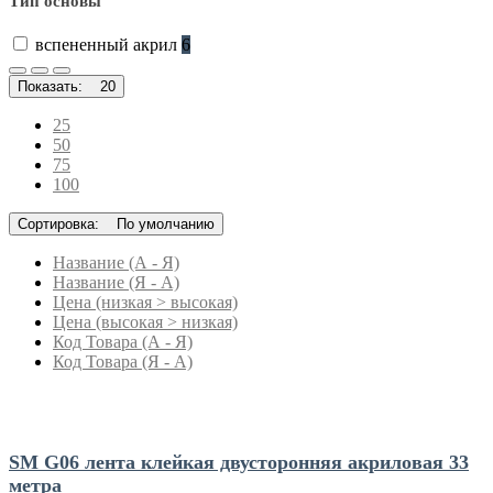
Тип основы
вспененный акрил
6
Показать:
20
25
50
75
100
Сортировка:
По умолчанию
Название (А - Я)
Название (Я - А)
Цена (низкая > высокая)
Цена (высокая > низкая)
Код Товара (А - Я)
Код Товара (Я - А)
SM G06 лента клейкая двусторонняя акриловая 33
метра