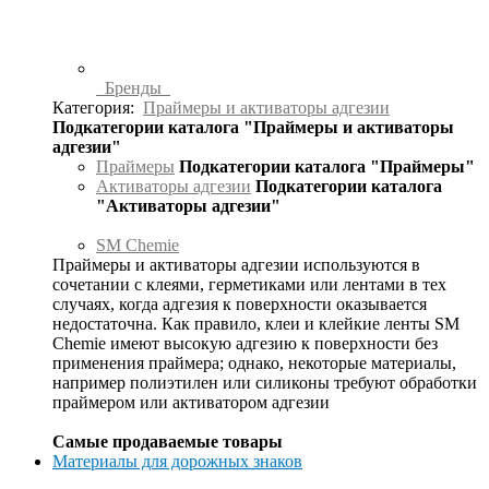
Бренды
Категория:
Праймеры и активаторы адгезии
Подкатегории каталога "Праймеры и активаторы
адгезии"
Праймеры
Подкатегории каталога "Праймеры"
Активаторы адгезии
Подкатегории каталога
"Активаторы адгезии"
SM Chemie
Праймеры и активаторы адгезии используются в
сочетании с клеями, герметиками или лентами в тех
случаях, когда адгезия к поверхности оказывается
недостаточна. Как правило, клеи и клейкие ленты SM
Chemie имеют высокую адгезию к поверхности без
применения праймера; однако, некоторые материалы,
например полиэтилен или силиконы требуют обработки
праймером или активатором адгезии
Самые продаваемые товары
Материалы для дорожных знаков