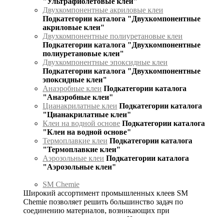
"Ультрафиолетовые клеи"
Двухкомпонентные акриловые клеи
Подкатегории каталога "Двухкомпонентные
акриловые клеи"
Двухкомпонентные полиуретановые клеи
Подкатегории каталога "Двухкомпонентные
полиуретановые клеи"
Двухкомпонентные эпоксидные клеи
Подкатегории каталога "Двухкомпонентные
эпоксидные клеи"
Анаэробные клеи
Подкатегории каталога
"Анаэробные клеи"
Цианакрилатные клеи
Подкатегории каталога
"Цианакрилатные клеи"
Клеи на водной основе
Подкатегории каталога
"Клеи на водной основе"
Термоплавкие клеи
Подкатегории каталога
"Термоплавкие клеи"
Аэрозольные клеи
Подкатегории каталога
"Аэрозольные клеи"
SM Chemie
Широкий ассортимент промышленных клеев SM
Chemie позволяет решить большинство задач по
соединению материалов, возникающих при