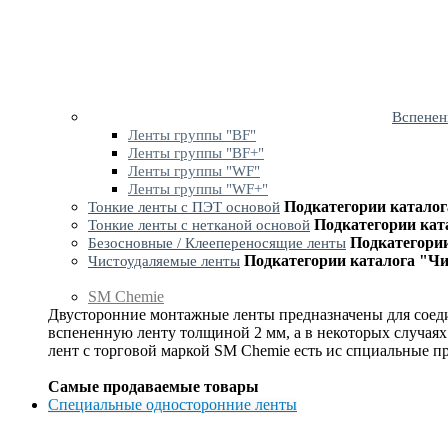
Вспенен
Ленты группы "BF"
Ленты группы "BF+"
Ленты группы "WF"
Ленты группы "WF+"
Подкатегории каталог
Тонкие ленты с ПЭТ основой
Подкатегории кат
Тонкие ленты с нетканой основой
Подкатегории
Безосновные / Клеепереносящие ленты
Подкатегории каталога "Ч
Чистоудаляемые ленты
SM Chemie
Двусторонние монтажные ленты предназначены для соеди
вспененную ленту толщиной 2 мм, а в некоторых случаях
лент с торговой маркой SM Chemie есть ис спциальные п
Самые продаваемые товары
Специальные односторонние ленты