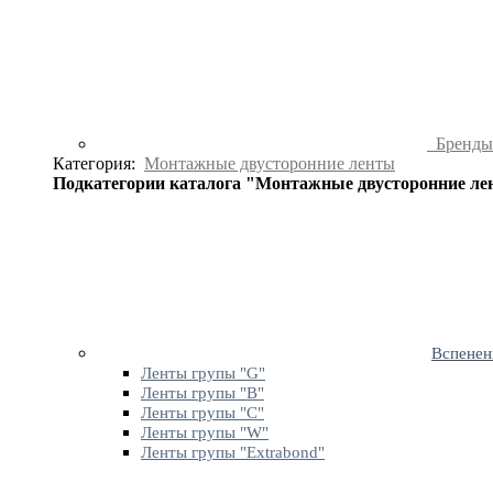
Бренд
Категория:
Монтажные двусторонние ленты
Подкатегории каталога "Монтажные двусторонние л
Вспенен
Ленты групы "G"
Ленты групы "B"
Ленты групы "C"
Ленты групы "W"
Ленты групы "Extrabond"