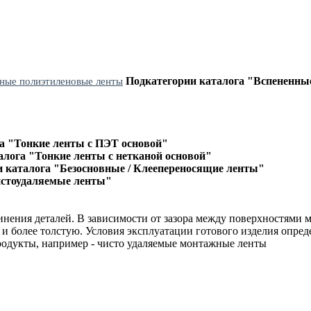
Подкатегории каталога "Вспененны
ные полиэтиленовые ленты
а "Тонкие ленты с ПЭТ основой"
алога "Тонкие ленты с нетканой основой"
 каталога "Безосновные / Клеепереносящие ленты"
истоудаляемые ленты"
нения деталей. В зависимости от зазора между поверхностями м
 и более толстую. Условия эксплуатации готового изделия опред
родукты, например - чисто удаляемые монтажные ленты