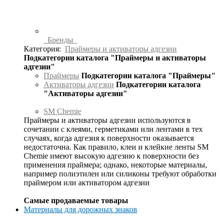
Бренды
Категория:
Праймеры и активаторы адгезии
Подкатегории каталога "Праймеры и активаторы
адгезии"
Праймеры
Подкатегории каталога "Праймеры"
Активаторы адгезии
Подкатегории каталога
"Активаторы адгезии"
SM Chemie
Праймеры и активаторы адгезии используются в
сочетании с клеями, герметиками или лентами в тех
случаях, когда адгезия к поверхности оказывается
недостаточна. Как правило, клеи и клейкие ленты SM
Chemie имеют высокую адгезию к поверхности без
применения праймера; однако, некоторые материалы,
например полиэтилен или силиконы требуют обработки
праймером или активатором адгезии
Самые продаваемые товары
Материалы для дорожных знаков