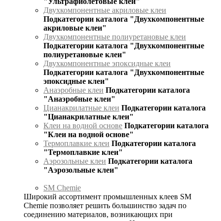
"Ультрафиолетовые клеи"
Двухкомпонентные акриловые клеи
Подкатегории каталога "Двухкомпонентные
акриловые клеи"
Двухкомпонентные полиуретановые клеи
Подкатегории каталога "Двухкомпонентные
полиуретановые клеи"
Двухкомпонентные эпоксидные клеи
Подкатегории каталога "Двухкомпонентные
эпоксидные клеи"
Анаэробные клеи
Подкатегории каталога
"Анаэробные клеи"
Цианакрилатные клеи
Подкатегории каталога
"Цианакрилатные клеи"
Клеи на водной основе
Подкатегории каталога
"Клеи на водной основе"
Термоплавкие клеи
Подкатегории каталога
"Термоплавкие клеи"
Аэрозольные клеи
Подкатегории каталога
"Аэрозольные клеи"
SM Chemie
Широкий ассортимент промышленных клеев SM
Chemie позволяет решить большинство задач по
соединению материалов, возникающих при