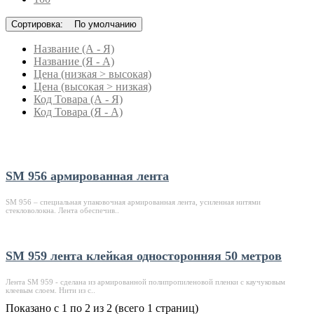
Сортировка:
По умолчанию
Название (А - Я)
Название (Я - А)
Цена (низкая > высокая)
Цена (высокая > низкая)
Код Товара (А - Я)
Код Товара (Я - А)
SM 956 армированная лента
SM 956 – специальная упаковочная армированная лента, усиленная нитями
стекловолокна. Лента обеспечив..
SM 959 лента клейкая односторонняя 50 метров
Лента SM 959 - сделана из армированной полипропиленовой пленки с каучуковым
клеевым слоем. Нити из с..
Показано с 1 по 2 из 2 (всего 1 страниц)