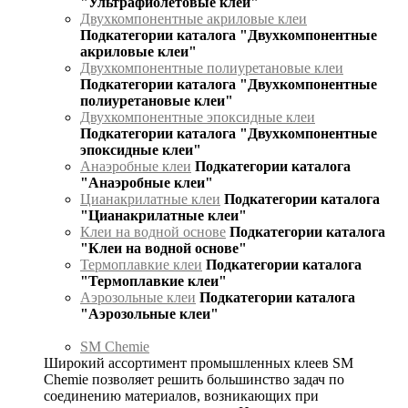
"Ультрафиолетовые клеи"
Двухкомпонентные акриловые клеи
Подкатегории каталога "Двухкомпонентные
акриловые клеи"
Двухкомпонентные полиуретановые клеи
Подкатегории каталога "Двухкомпонентные
полиуретановые клеи"
Двухкомпонентные эпоксидные клеи
Подкатегории каталога "Двухкомпонентные
эпоксидные клеи"
Анаэробные клеи
Подкатегории каталога
"Анаэробные клеи"
Цианакрилатные клеи
Подкатегории каталога
"Цианакрилатные клеи"
Клеи на водной основе
Подкатегории каталога
"Клеи на водной основе"
Термоплавкие клеи
Подкатегории каталога
"Термоплавкие клеи"
Аэрозольные клеи
Подкатегории каталога
"Аэрозольные клеи"
SM Chemie
Широкий ассортимент промышленных клеев SM
Chemie позволяет решить большинство задач по
соединению материалов, возникающих при