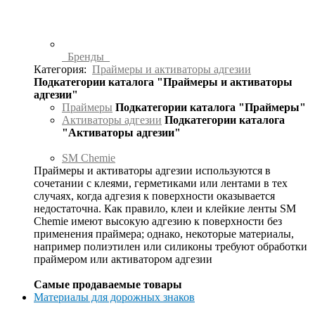
Бренды
Категория:
Праймеры и активаторы адгезии
Подкатегории каталога "Праймеры и активаторы
адгезии"
Праймеры
Подкатегории каталога "Праймеры"
Активаторы адгезии
Подкатегории каталога
"Активаторы адгезии"
SM Chemie
Праймеры и активаторы адгезии используются в
сочетании с клеями, герметиками или лентами в тех
случаях, когда адгезия к поверхности оказывается
недостаточна. Как правило, клеи и клейкие ленты SM
Chemie имеют высокую адгезию к поверхности без
применения праймера; однако, некоторые материалы,
например полиэтилен или силиконы требуют обработки
праймером или активатором адгезии
Самые продаваемые товары
Материалы для дорожных знаков